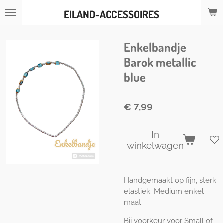
Ga
EILAND-ACCESSOIRES
direct
naar
de
Enkelbandje
hoofdinhoud
Barok metallic
blue
€ 7,99
In
winkelwagen
Handgemaakt op fijn, sterk
elastiek. Medium enkel
maat.
Bij voorkeur voor Small of