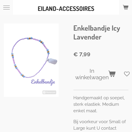
Ga
EILAND-ACCESSOIRES
direct
naar
de
Enkelbandje Icy
hoofdinhoud
Lavender
€ 7,99
In
winkelwagen
Handgemaakt op soepel,
sterk elastiek. Medium
enkel maat.
Bij voorkeur voor Small of
Large kunt U contact