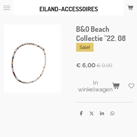
Ga
EILAND-ACCESSOIRES
direct
naar
de
B&O Beach
hoofdinhoud
Collectie "22. 08
Sale!
€ 6,00
€ 9,99
In
winkelwagen
D
D
S
D
e
e
h
e
l
e
a
l
e
l
r
e
n
e
n